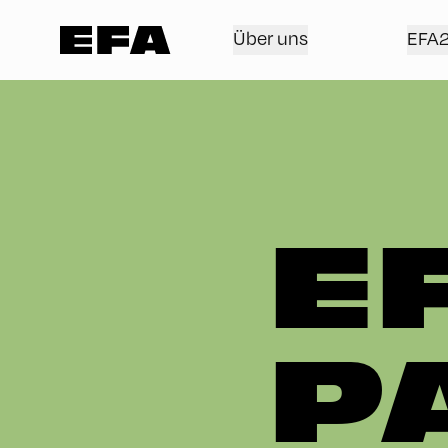
Über uns
EFA
E
P