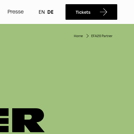
Presse
EN
DE
Tickets
Home
EFA26 Partner
ER