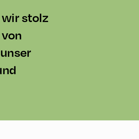
wir stolz
e von
 unser
und