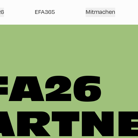
26
EFA365
Mitmachen
FA26
ARTN