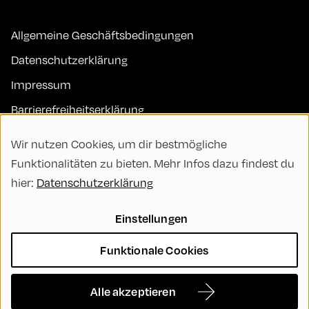
Allgemeine Geschäftsbedingungen
Datenschutzerklärung
Impressum
Barrierefreiheitserklärung
Kontakt
Wir nutzen Cookies, um dir bestmögliche
FAQs
Funktionalitäten zu bieten. Mehr Infos dazu findest du
hier:
Datenschutzerklärung
Code of Conduct
Green Meeting
Einstellungen
Nachhaltigkeit
Funktionale Cookies
Vielfalt, Gleichberechtigung und Inklusion
Cookie Settings
Alle akzeptieren