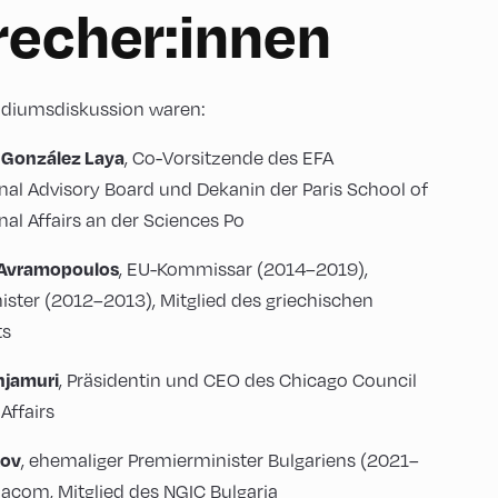
recher:innen
Podiumsdiskussion waren:
 González Laya
, Co-Vorsitzende des EFA
onal Advisory Board und Dekanin der Paris School of
nal Affairs an der Sciences Po
 Avramopoulos
, EU-Kommissar (2014–2019),
ster (2012–2013), Mitglied des griechischen
ts
injamuri
, Präsidentin und CEO des Chicago Council
 Affairs
kov
, ehemaliger Premierminister Bulgariens (2021–
lacom, Mitglied des NGIC Bulgaria