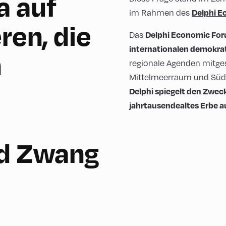
a auf
Delphi E
im Rahmen des
ren, die
Delphi Economic Fo
Das
internationalen demokrat
n
regionale Agenden mitges
Mittelmeerraum und Süd
Delphi spiegelt den Zweck
jahrtausendealtes Erbe au
d Zwang