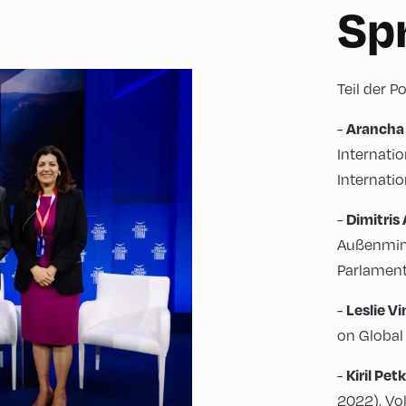
Sp
Teil der 
Arancha
-
Internati
Internatio
Dimitris
-
Außenmini
Parlamen
Leslie V
-
on Global
Kiril Pet
-
2022), Vo