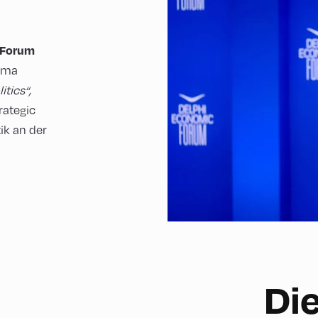
 Forum
ema
itics“,
rategic
ik an der
Di