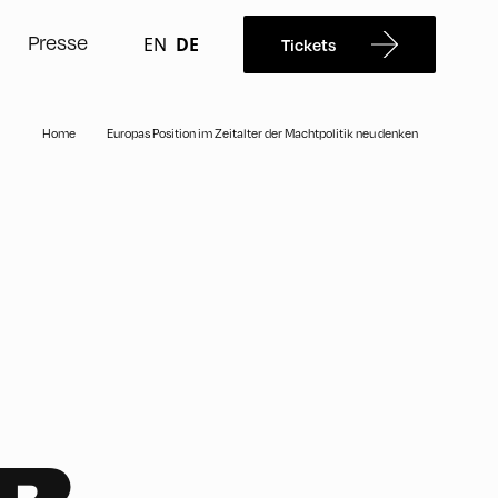
Presse
EN
DE
Tickets
Home
Europas Position im Zeitalter der Machtpolitik neu denken