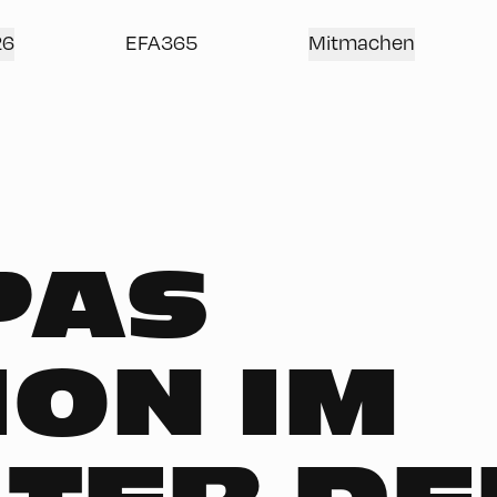
26
EFA365
Mitmachen
PAS
ION IM