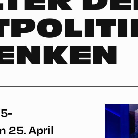
LTER DE
POLITI
ENKEN
65-
 25. April