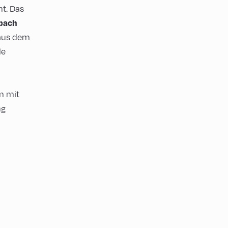
ht. Das
bach
 aus dem
le
m mit
ng