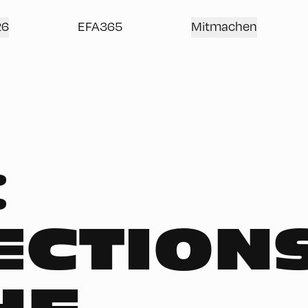
26
EFA365
Mitmachen
:
ECTION