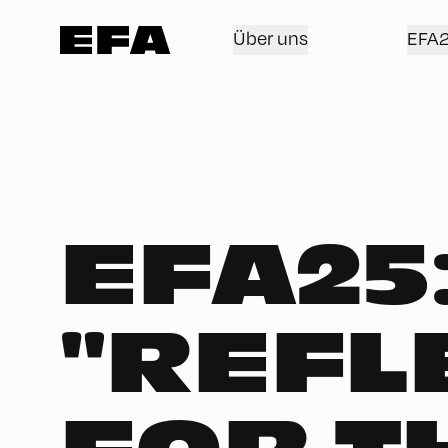
Über uns
EFA
EFA25
"REFL