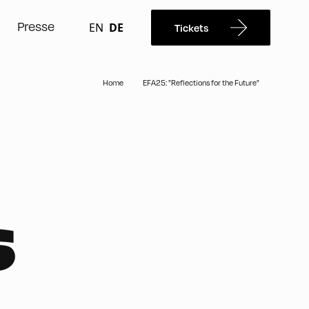
Presse
EN
DE
Tickets
Home
EFA25: "Reflections for the Future"
S