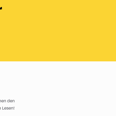
r
nen den
m Lesen!