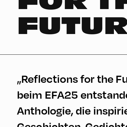
FOR T
FUTUR
„Reflections for the F
beim EFA25 entstand
Anthologie, die inspir
Geschichten, Gedicht