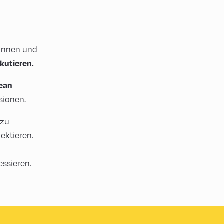
innen und
skutieren.
pean
sionen.
 zu
ektieren.
essieren.