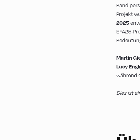
Band pers
Projekt 
20
25
entw
EFA25-Pr
Bedeutun
Martin Gi
Lucy Engl
während 
Dies ist e