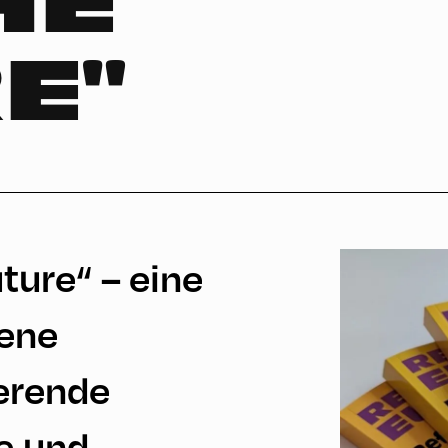
HE
E"
uture“ – eine
ene
ierende
e und