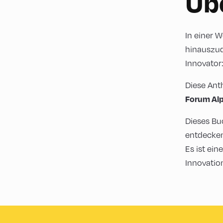
Üb
In einer W
hinauszud
Innovato
Diese Ant
Forum Al
Dieses Bu
entdecken 
Es ist ein
Innovatio