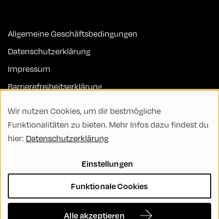
Allgemeine Geschäftsbedingungen
Datenschutzerklärung
Impressum
Barrierefreiheitserklärung
Kontakt
Wir nutzen Cookies, um dir bestmögliche
FAQs
Funktionalitäten zu bieten. Mehr Infos dazu findest du
hier:
Datenschutzerklärung
Code of Conduct
Green Meeting
Einstellungen
Nachhaltigkeit
Funktionale Cookies
Vielfalt, Gleichberechtigung und Inklusion
Cookie Settings
Alle akzeptieren