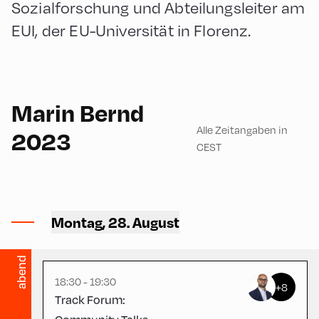
Sozialforschung und Abteilungsleiter am
EUI, der EU-Universität in Florenz.
English
60
Marin Bernd
Alle Zeitangaben in
2023
CEST
Congress Centrum
Alpbach ,
Montag, 28. August
CCA – Schrödinger-Saal
abend
18:30 - 19:30
+8
Track Forum: