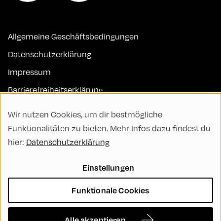
Allgemeine Geschäftsbedingungen
Datenschutzerklärung
Impressum
Barrierefreiheitserklärung
Kontakt
Wir nutzen Cookies, um dir bestmögliche
FAQs
Funktionalitäten zu bieten. Mehr Infos dazu findest du
hier:
Datenschutzerklärung
Code of Conduct
Green Meeting
Einstellungen
Nachhaltigkeit
Funktionale Cookies
Vielfalt, Gleichberechtigung und Inklusion
Cookie Settings
Alle akzeptieren