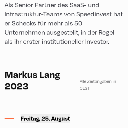
Als Senior Partner des SaaS- und
Infrastruktur-Teams von Speedinvest hat
er Schecks für mehr als 50
Unternehmen ausgestellt, in der Regel
als ihr erster institutioneller Investor.
English
150
Markus Lang
Alle Zeitangaben in
2023
CEST
Congress Centrum
Alpbach ,
Freitag, 25. August
CCA – Terrace