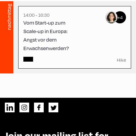
nachmittag
14:00 - 16:30
+4
Vom Start-up zum
Scale-up in Europa:
Angst vor dem
Erwachsenwerden?
Hike
Join our mailing list for