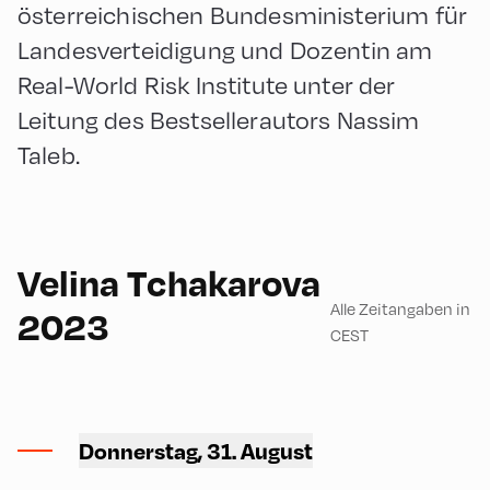
österreichischen Bundesministerium für
Landesverteidigung und Dozentin am
Real-World Risk Institute unter der
Leitung des Bestsellerautors Nassim
Taleb.
English
90
Velina Tchakarova
Alle Zeitangaben in
2023
CEST
Ort Alpbach ,
Donnerstag, 31. August
Feuerwehrhaus