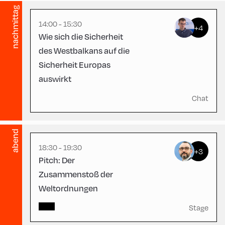
English
60
nachmittag
14:00 - 15:30
+4
Wie sich die Sicherheit
des Westbalkans auf die
Sicherheit Europas
auswirkt
Congress Centrum
Alpbach ,
CCA – Herz-Kremenak-
Chat
Saal
abend
18:30 - 19:30
+3
Pitch: Der
Zusammenstoß der
Weltordnungen
Stage