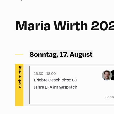
German
90
Maria Wirth 20
Schulhäusl ,
Schulhäusl
Sonntag, 17. August
nachmittag
16:30 - 18:00
Erlebte Geschichte: 80
Jahre EFA im Gespräch
Cont