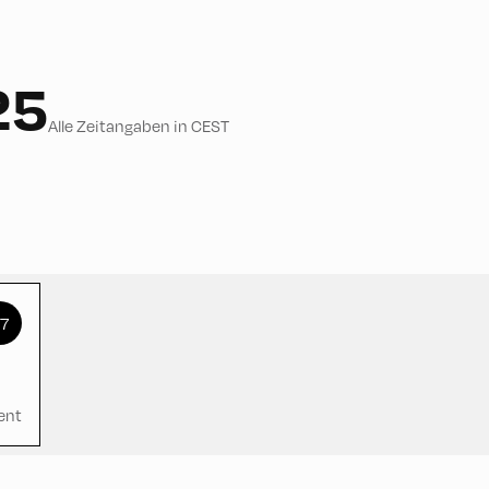
25
Alle Zeitangaben in CEST
+7
ent