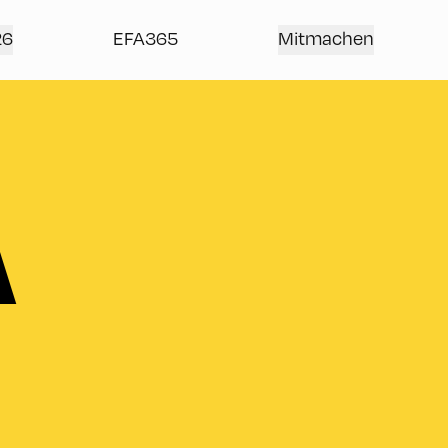
26
EFA365
Mitmachen
A