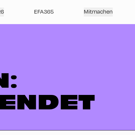
26
EFA365
Mitmachen
N:
ENDET