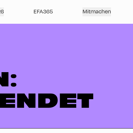
26
EFA365
Mitmachen
N:
ENDET