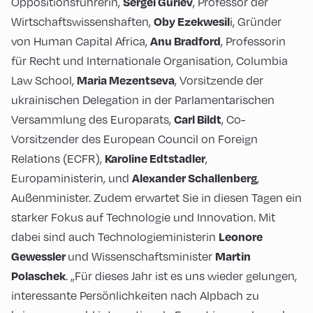
Oppositionsführerin,
, Professor der
Sergei Guriev
Wirtschaftswissenshaften,
i, Gründer
Oby Ezekwesil
von Human Capital Africa,
, Professorin
Anu Bradford
für Recht und Internationale Organisation, Columbia
Law School,
, Vorsitzende der
Maria Mezentseva
ukrainischen Delegation in der Parlamentarischen
Versammlung des Europarats,
, Co-
Carl Bildt
Vorsitzender des European Council on Foreign
Relations (ECFR),
,
Karoline Edtstadler
Europaministerin, und
,
Alexander Schallenberg
Außenminister. Zudem erwartet Sie in diesen Tagen ein
starker Fokus auf Technologie und Innovation. Mit
dabei sind auch Technologieministerin
Leonore
und Wissenschaftsminister
Gewessler
Martin
. „Für dieses Jahr ist es uns wieder gelungen,
Polaschek
interessante Persönlichkeiten nach Alpbach zu