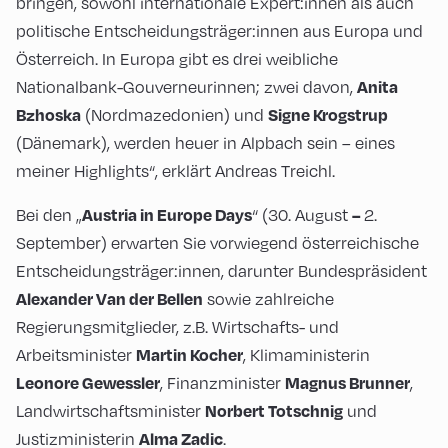
bringen, sowohl internationale Expert:innen als auch
politische Entscheidungsträger:innen aus Europa und
Österreich. In Europa gibt es drei weibliche
Nationalbank-Gouverneurinnen; zwei davon,
Anita
(Nordmazedonien) und
Bzhoska
Signe Krogstrup
(Dänemark), werden heuer in Alpbach sein – eines
meiner Highlights“, erklärt Andreas Treichl.
Bei den „
“ (30. August
2.
Austria in Europe Days
–
September) erwarten Sie vorwiegend österreichische
Entscheidungsträger:innen, darunter Bundespräsident
sowie zahlreiche
Alexander Van der Bellen
Regierungsmitglieder, z.B. Wirtschafts- und
Arbeitsminister
, Klimaministerin
Martin Kocher
, Finanzminister
,
Leonore Gewessler
Magnus
Brunner
Landwirtschaftsminister
und
Norbert Totschnig
Justizministerin
.
Alma Zadic