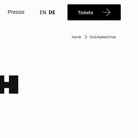
Presse
EN
DE
Tickets
Home
Club Alpbach Iraq
H