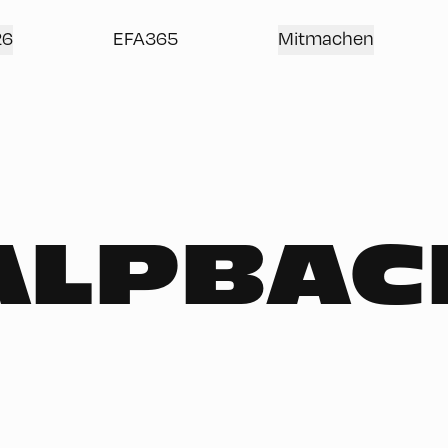
26
EFA365
Mitmachen
ALPBAC