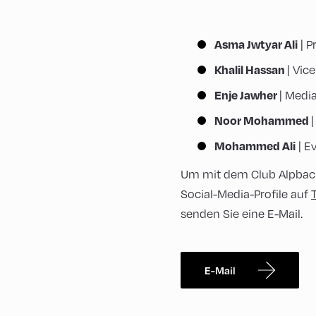
Asma Jwtyar Ali
| P
Khalil Hassan
| Vic
Enje Jawher
| Medi
Noor Mohammed
Mohammed Ali
| E
Um mit dem Club Alpbach 
Social-Media-Profile auf
senden Sie eine E-Mail.
E-Mail