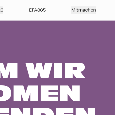
26
EFA365
Mitmachen
M WIR
OMEN