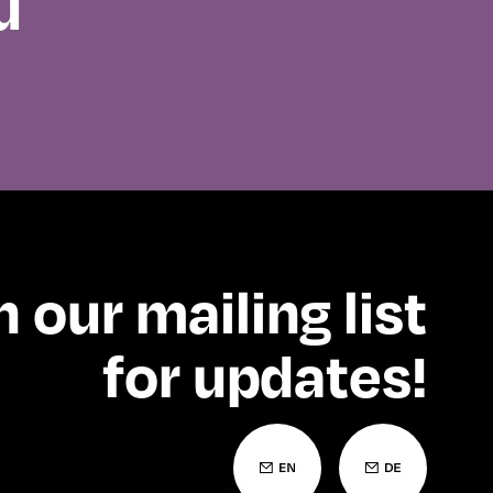
u
n our mailing list
for updates!