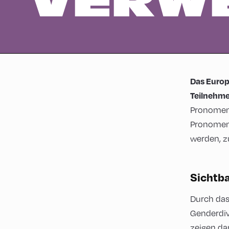
VERW
Das Europ
Teilnehm
Pronomen 
Pronomen 
werden, 
Sichtba
Durch das
Genderdiv
zeigen dam