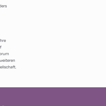
ders
ihre
f
Forum
weiteren
ellschaft.