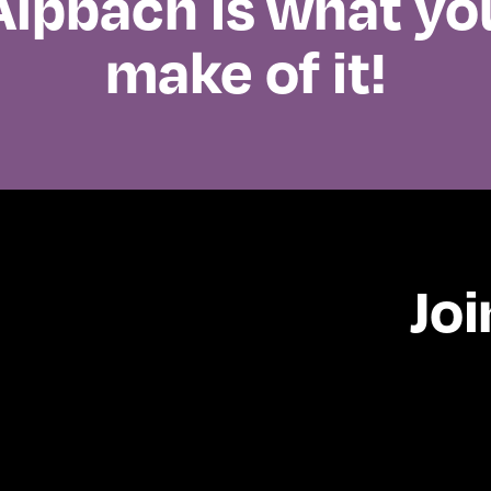
Alpbach is what yo
make of it!
Joi