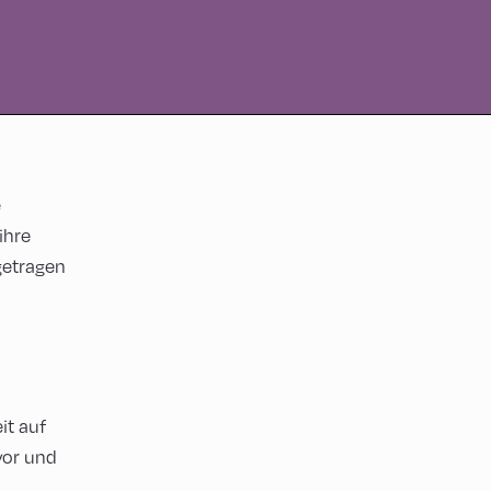
e
ihre
getragen
it auf
vor und