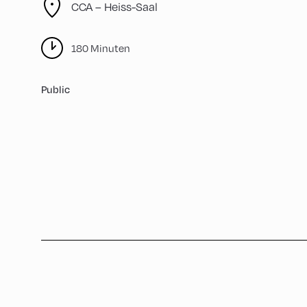
CCA – Heiss-Saal
180 Minuten
Public