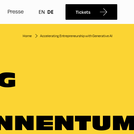
Presse
EN
DE
Tickets
Home
Accelerating Entrepreneurship with Generative AI
G
INNENTU