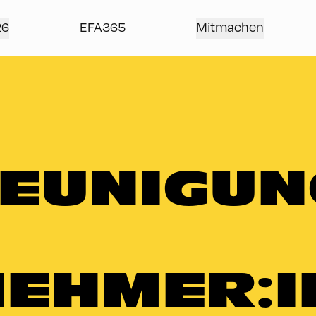
26
EFA365
Mitmachen
EUNIGUN
EHMER: