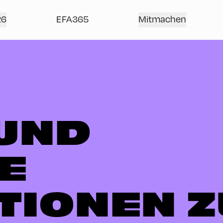
26
EFA365
Mitmachen
UND
E
TIONEN 