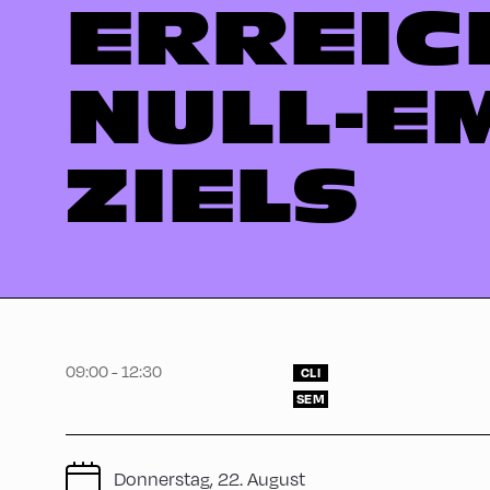
ERREIC
NULL-E
ZIELS
09:00 - 12:30
CLI
SEM
Donnerstag, 22. August