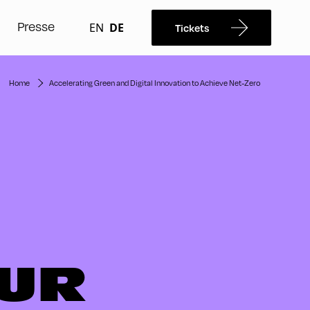
Presse
EN
DE
Tickets
Home
Accelerating Green and Digital Innovation to Achieve Net-Zero
ZUR