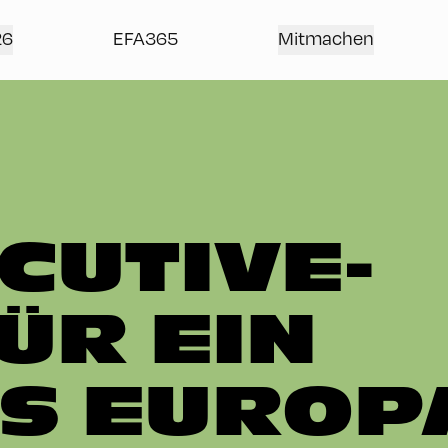
26
EFA365
Mitmachen
CUTIVE-
ÜR EIN
S EUROP