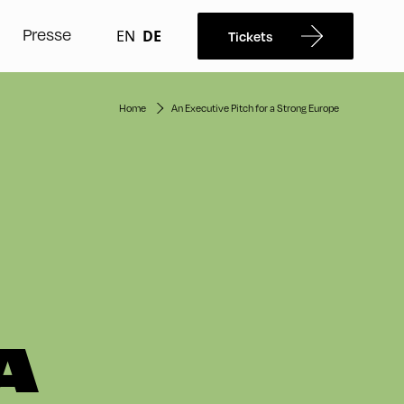
Presse
EN
DE
Tickets
Home
An Executive Pitch for a Strong Europe
A