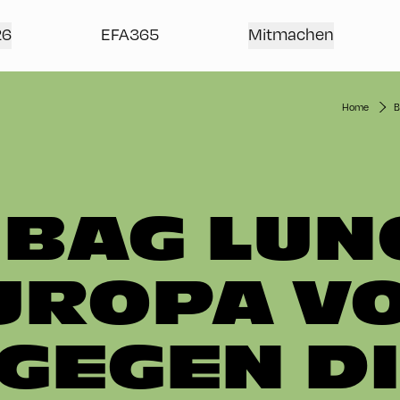
26
EFA365
Mitmachen
Home
B
BAG LUN
EUROPA V
GEGEN D