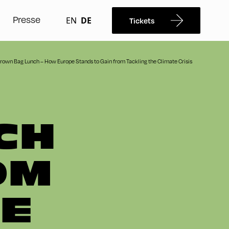
Presse
EN
DE
Tickets
rown Bag Lunch – How Europe Stands to Gain from Tackling the Climate Crisis
CH
OM
IE