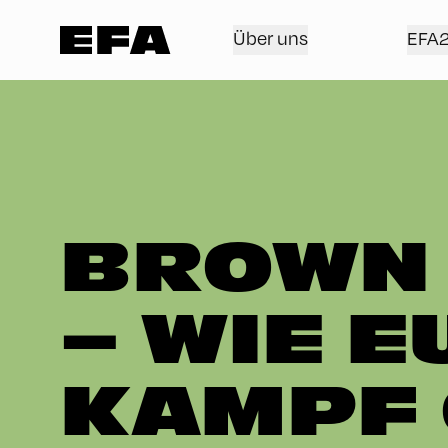
Über uns
EFA
BROWN 
– WIE 
KAMPF 