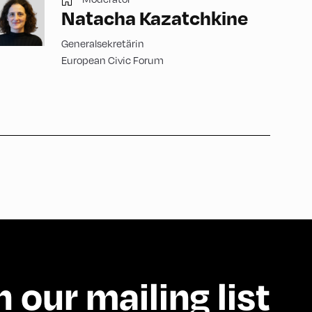
Natacha Kazatchkine
Generalsekretärin
European Civic Forum
n our mailing list