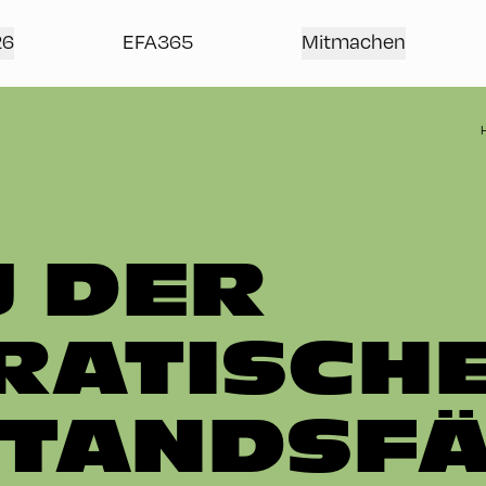
26
EFA365
Mitmachen
 DER
RATISCH
TANDSFÄ