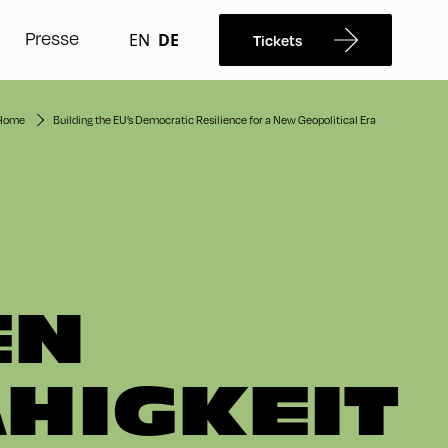
Presse
EN
DE
Tickets
Home
Building the EU’s Democratic Resilience for a New Geopolitical Era
EN
HIGKEIT