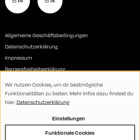
Allgemeine Geschäftsbedingungen
Datenschutzerklärung
Impressum
Barrierefreiheitserklärung
Kontakt
Wir nutzen Cookies, um dir bestmögliche
FAQs
Funktionalitäten zu bieten. Mehr Infos dazu findest du
hier:
Datenschutzerklärung
Code of Conduct
Green Meeting
Einstellungen
Nachhaltigkeit
Funktionale Cookies
Vielfalt, Gleichberechtigung und Inklusion