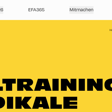
26
EFA365
Mitmachen
H
TRAININ
DIKALE