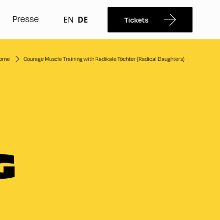
Presse
EN
DE
Tickets
ome
Courage Muscle Training with Radikale Töchter (Radical Daughters)
G