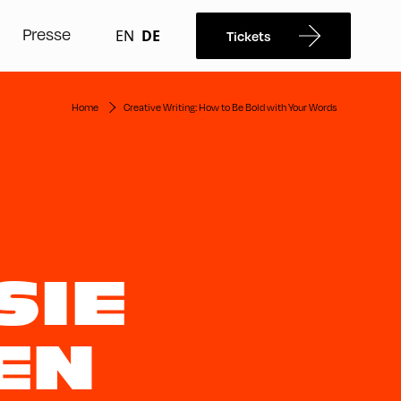
Presse
EN
DE
Tickets
Home
Creative Writing: How to Be Bold with Your Words
SIE
EN