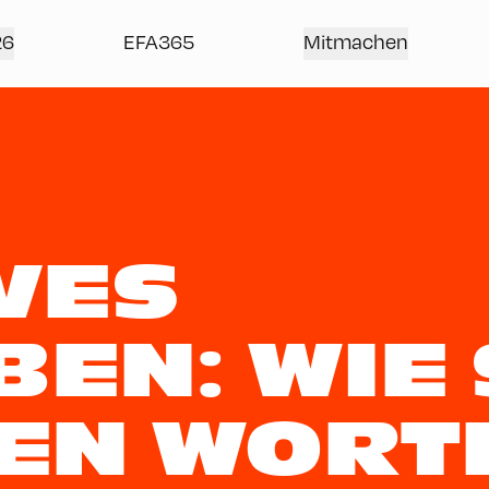
26
EFA365
Mitmachen
VES
EN: WIE 
REN WORT