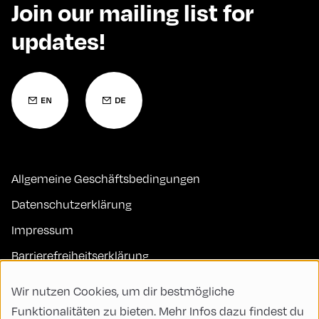
Join our mailing list for
updates!
Allgemeine Geschäftsbedingungen
Datenschutzerklärung
Impressum
Barrierefreiheitserklärung
Kontakt
Wir nutzen Cookies, um dir bestmögliche
FAQs
Funktionalitäten zu bieten. Mehr Infos dazu findest du