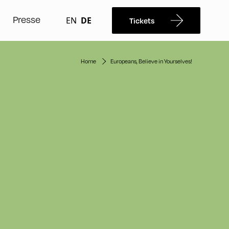
Presse
EN
DE
Tickets
Home
Europeans, Believe in Yourselves!