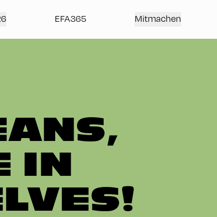
26
EFA365
Mitmachen
ANS,
 IN
LVES!