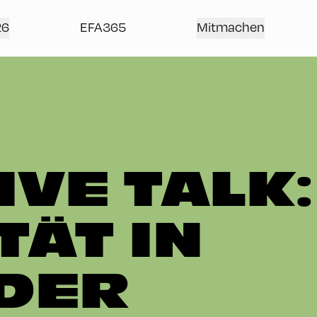
26
EFA365
Mitmachen
VE TALK:
TÄT IN
 DER