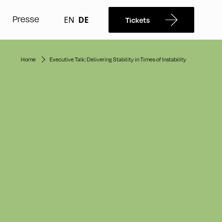
Presse
EN
DE
Tickets
Home
Executive Talk: Delivering Stability in Times of Instability