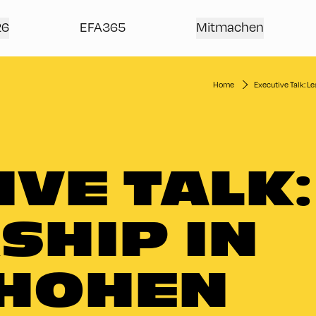
26
EFA365
Mitmachen
Home
Executive Talk: L
VE TALK:
SHIP IN
 HOHEN