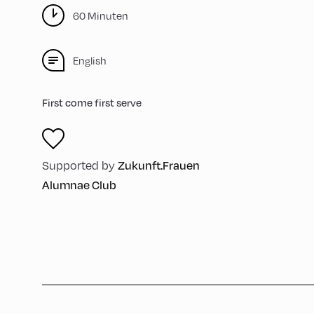
60 Minuten
English
First come first serve
Zukunft.Frauen
Supported by
Alumnae Club