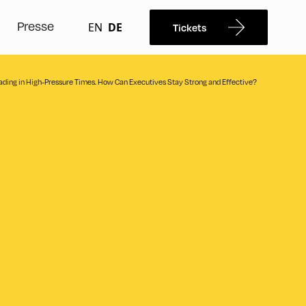
Presse
EN
DE
Tickets
eading in High-Pressure Times. How Can Executives Stay Strong and Effective?