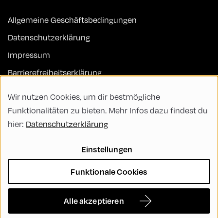
Allgemeine Geschäftsbedingungen
Datenschutzerklärung
Impressum
Barrierefreiheitserklärung
Kontakt
Wir nutzen Cookies, um dir bestmögliche
FAQs
Funktionalitäten zu bieten. Mehr Infos dazu findest du
hier:
Datenschutzerklärung
Code of Conduct
Green Meeting
Einstellungen
Nachhaltigkeit
Funktionale Cookies
Vielfalt, Gleichberechtigung und Inklusion
Cookie Settings
Alle akzeptieren