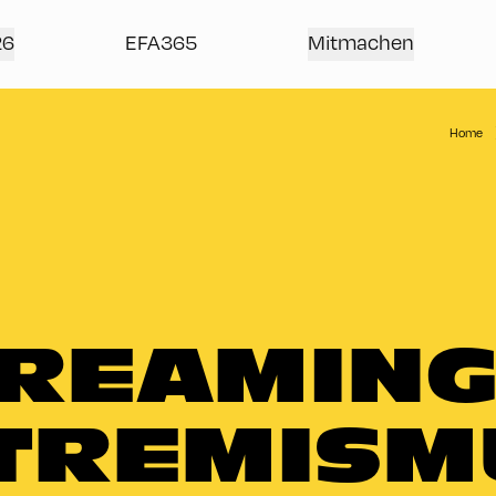
26
EFA365
Mitmachen
Home
REAMIN
TREMISM