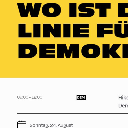
WO IST 
LINIE F
DEMOKR
Hik
09:00 - 12:00
DEM
Dem
Sonntag, 24. August