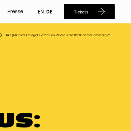
Presse
EN
DE
Tickets
Hike | Mainstreaming of Extremism: Where is the Red Line for Democracy?
G
US: