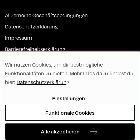
Allgemeine Geschäftsbedingungen
Datenschutzerklärung
Impressum
Barrierefreiheitserklärung
Kontakt
Wir nutzen Cookies, um dir bestmögliche
FAQs
Funktionalitäten zu bieten. Mehr Infos dazu findest du
hier:
Datenschutzerklärung
Code of Conduct
Green Meeting
Einstellungen
Nachhaltigkeit
Funktionale Cookies
Vielfalt, Gleichberechtigung und Inklusion
Cookie Settings
Alle akzeptieren