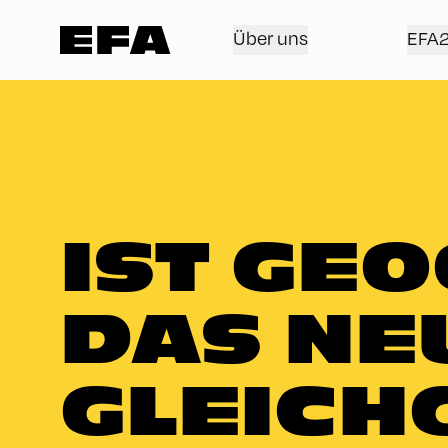
Über uns
EFA
IST GE
DAS NE
GLEICH