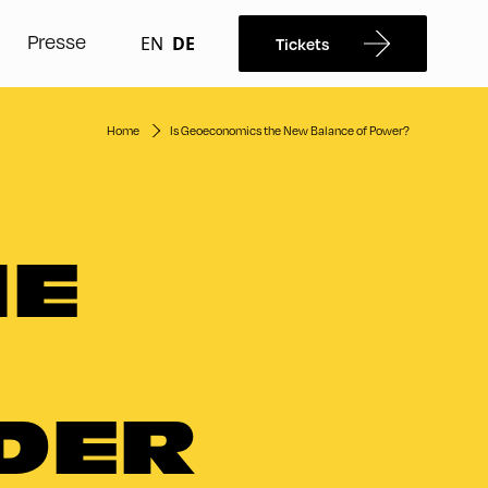
Presse
EN
DE
Tickets
Home
Is Geoeconomics the New Balance of Power?
IE
 DER