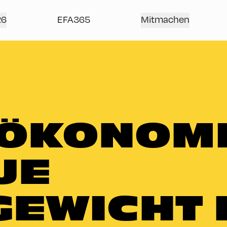
26
EFA365
Mitmachen
OÖKONOM
UE
GEWICHT