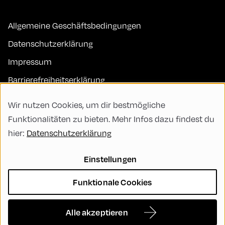
Allgemeine Geschäftsbedingungen
Datenschutzerklärung
Impressum
Barrierefreiheitserklärung
Kontakt
Wir nutzen Cookies, um dir bestmögliche
FAQs
Funktionalitäten zu bieten. Mehr Infos dazu findest du
hier:
Datenschutzerklärung
Code of Conduct
Green Meeting
Einstellungen
Nachhaltigkeit
Funktionale Cookies
Vielfalt, Gleichberechtigung und Inklusion
Cookie Settings
Alle akzeptieren