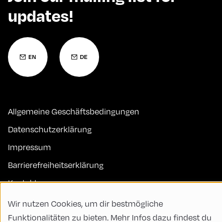
updates!
Allgemeine Geschäftsbedingungen
Datenschutzerklärung
Impressum
Barrierefreiheitserklärung
Kontakt
FAQs
Wir nutzen Cookies, um dir bestmögliche
Funktionalitäten zu bieten. Mehr Infos dazu findest du
Code of Conduct