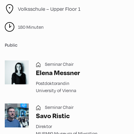
Volksschule – Upper Floor 1
180 Minuten
Public
Seminar Chair
Elena Messner
Postdoktorandin
University of Vienna
Seminar Chair
Savo Ristic
Direktor
MUSMIG Museum of Migration