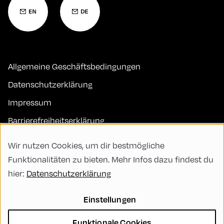
Allgemeine Geschäftsbedingungen
Datenschutzerklärung
Impressum
Barrierefreiheitserklärung
Kontakt
Wir nutzen Cookies, um dir bestmögliche
FAQs
Funktionalitäten zu bieten. Mehr Infos dazu findest du
hier:
Datenschutzerklärung
Code of Conduct
Green Meeting
Einstellungen
Nachhaltigkeit
Funktionale Cookies