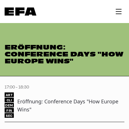
ERÖFFNUNG:
CONFERENCE DAYS "HOW
EUROPE WINS"
17:00 - 18:30
ART
CLI
Eröffnung: Conference Days "How Europe
DEM
Wins"
FIN
SEC