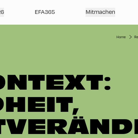
26
EFA365
Mitmachen
Home
Re
ONTEXT:
HEIT,
TVERÄND