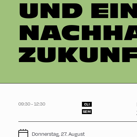
UND EI
NACHHA
ZUKUNF
09:30 - 12:30
CLI
SEM
Donnerstag, 27. August