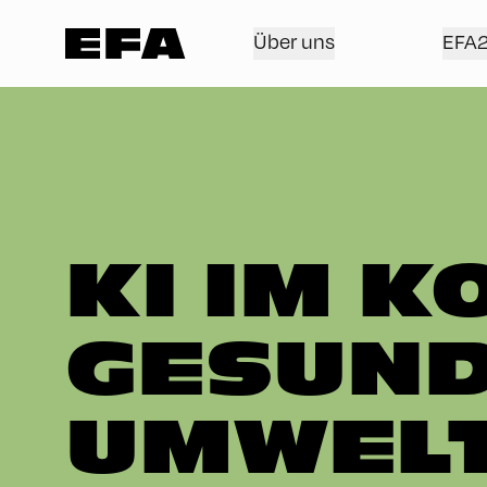
Über uns
EFA
KI IM K
GESUND
UMWEL