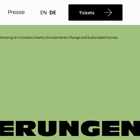
Presse
EN
DE
Tickets
thinking AI in Context: Health, Environmental Change and Sustainable Futures
ERUNGE