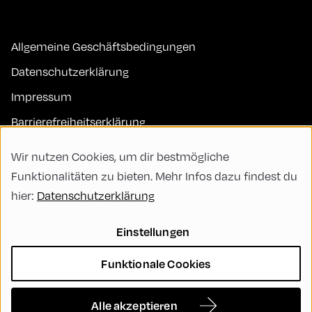
Allgemeine Geschäftsbedingungen
Datenschutzerklärung
Impressum
Barrierefreiheitserklärung
Kontakt
Wir nutzen Cookies, um dir bestmögliche
FAQs
Funktionalitäten zu bieten. Mehr Infos dazu findest du
hier:
Datenschutzerklärung
Code of Conduct
Green Meeting
Einstellungen
Nachhaltigkeit
Funktionale Cookies
Vielfalt, Gleichberechtigung und Inklusion
Cookie Settings
Alle akzeptieren