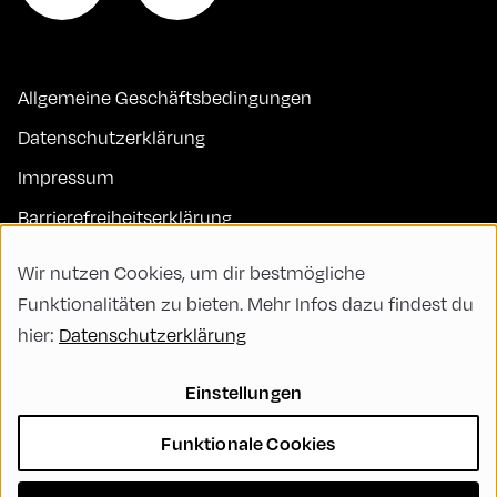
Allgemeine Geschäftsbedingungen
Datenschutzerklärung
Impressum
Barrierefreiheitserklärung
Kontakt
Wir nutzen Cookies, um dir bestmögliche
FAQs
Funktionalitäten zu bieten. Mehr Infos dazu findest du
hier:
Datenschutzerklärung
Code of Conduct
Green Meeting
Einstellungen
Nachhaltigkeit
Funktionale Cookies
Vielfalt, Gleichberechtigung und Inklusion
Cookie Settings