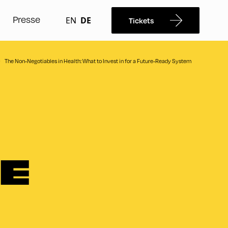
Presse
EN
DE
Tickets
The Non-Negotiables in Health: What to Invest in for a Future-Ready System
E