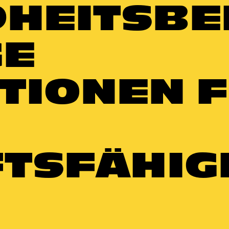
HEITSBE
GE
ITIONEN 
TSFÄHIG
M