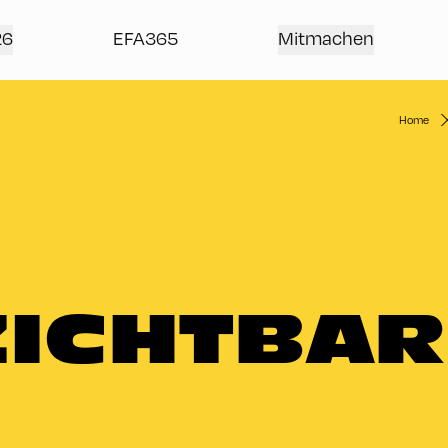
26
EFA365
Mitmachen
Home
ICHTBAR