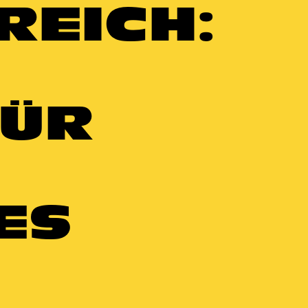
REICH:
FÜR
ES