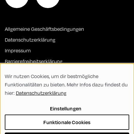
Allgemeine Geschäftsbedingungen
Datenschutzerklärung
Impressum
Barrierefreiheitserklärung
Kontakt
Wir nutzen Cookies, um dir bestmögliche
FAQs
Funktionalitäten zu bieten. Mehr Infos dazu findest du
hier:
Datenschutzerklärung
Code of Conduct
Green Meeting
Einstellungen
Nachhaltigkeit
Funktionale Cookies
Vielfalt, Gleichberechtigung und Inklusion