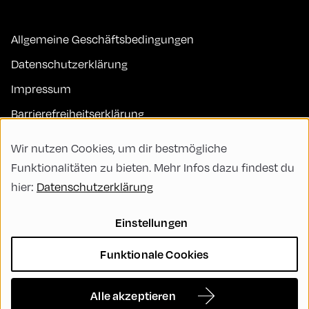
Allgemeine Geschäftsbedingungen
Datenschutzerklärung
Impressum
Barrierefreiheitserklärung
Kontakt
Wir nutzen Cookies, um dir bestmögliche
FAQs
Funktionalitäten zu bieten. Mehr Infos dazu findest du
hier:
Datenschutzerklärung
Code of Conduct
Green Meeting
Einstellungen
Nachhaltigkeit
Funktionale Cookies
Vielfalt, Gleichberechtigung und Inklusion
Cookie Settings
Alle akzeptieren