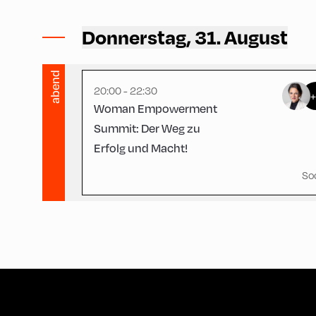
Hotel Böglerhof ,
Hotel Böglerhof – Böglersbar
Donnerstag, 31. August
abend
20:00 - 22:30
Woman Empowerment
Summit: Der Weg zu
Erfolg und Macht!
So