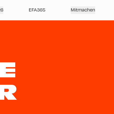
26
EFA365
Mitmachen
E
R