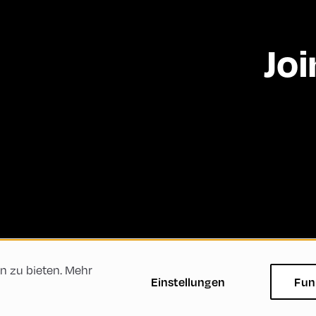
Joi
n zu bieten. Mehr
ftsbedingungen
Datenschutzerklärung
Impressum
Einstellungen
Fun
Green Meeting
Nachhaltigkeit
Vielfalt, Gleichbe