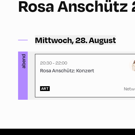
Rosa Anschütz
Ort Alpbach ,
Church
Mittwoch, 28. August
abend
20:30 - 22:00
Rosa Anschütz: Konzert
Netw
ART