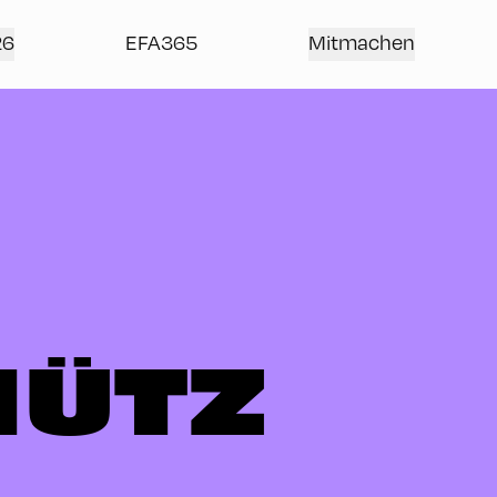
26
EFA365
Mitmachen
HÜTZ