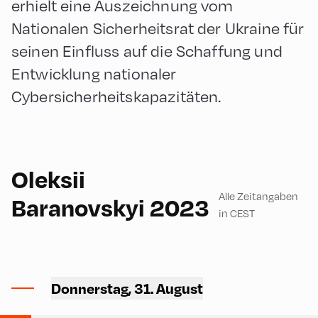
erhielt eine Auszeichnung vom
Nationalen Sicherheitsrat der Ukraine für
seinen Einfluss auf die Schaffung und
Entwicklung nationaler
Cybersicherheitskapazitäten.
English
60
Oleksii
Alle Zeitangaben
Baranovskyi 2023
in CEST
Congress Centrum
Alpbach ,
Donnerstag, 31. August
CCA – Hayek-Saal