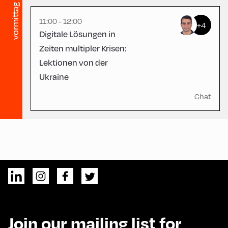
vormittag
11:00 - 12:00
+4
Digitale Lösungen in
Zeiten multipler Krisen:
Lektionen von der
Ukraine
Chat
Join our mailing list for