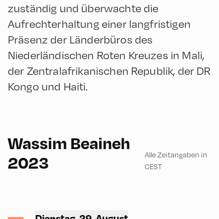
zuständig und überwachte die
Aufrechterhaltung einer langfristigen
Präsenz der Länderbüros des
Niederländischen Roten Kreuzes in Mali,
der Zentralafrikanischen Republik, der DR
Kongo und Haiti.
180
Wassim Beaineh
Alle Zeitangaben in
2023
CEST
Congress Centrum
Alpbach ,
Dienstag, 29. August
CCA – Liechtenstein-Saal