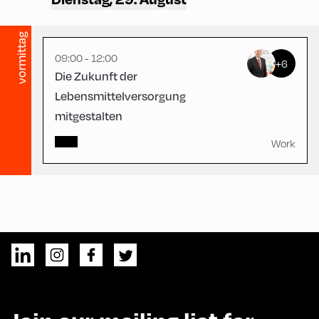
vormittag
09:00 - 12:00
+6
Die Zukunft der
Lebensmittelversorgung
mitgestalten
Work