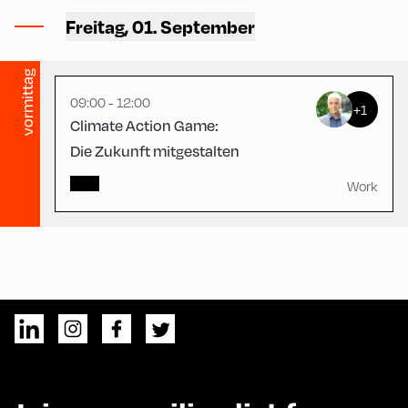
Hotel Post – Seminar
Freitag, 01. September
Room
vormittag
09:00 - 12:00
+1
Climate Action Game:
Die Zukunft mitgestalten
Work