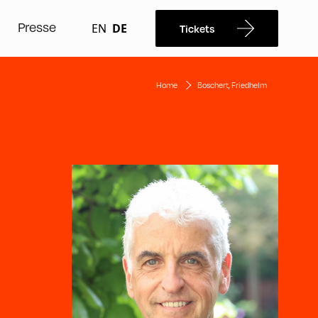
Presse
EN
DE
Tickets
Home
Boschert, Friedhelm