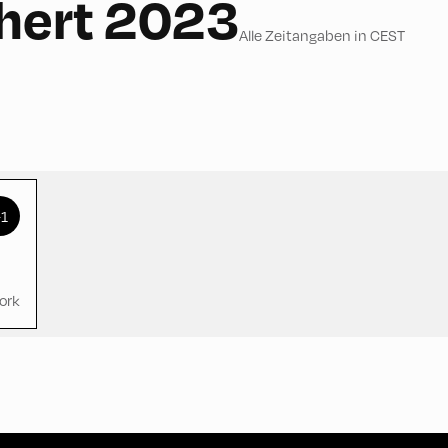
hert 2023
Alle Zeitangaben in CEST
+1
ork