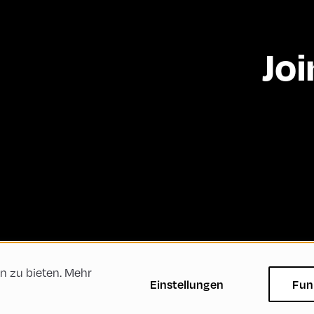
Joi
n zu bieten. Mehr
ftsbedingungen
Datenschutzerklärung
Impressum
Einstellungen
Fun
Green Meeting
Nachhaltigkeit
Vielfalt, Gleichbe