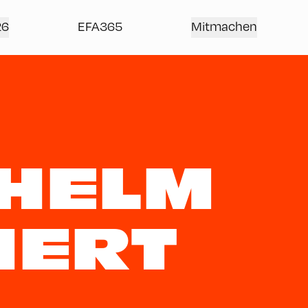
26
EFA365
Mitmachen
DHELM
HERT