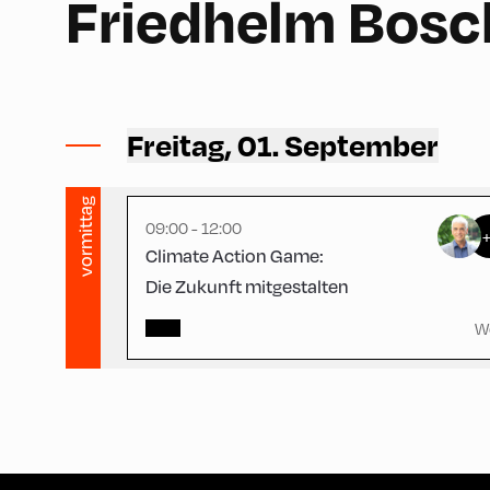
Friedhelm Bosc
Hotel zur Post ,
Hotel Post – Seminar Room
Freitag, 01. September
vormittag
09:00 - 12:00
Climate Action Game:
Die Zukunft mitgestalten
W