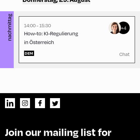
nachmittag
14:00 - 15:30
+4
How-to: KI-Regulierung
in Österreich
DEM
Chat
Join our mailing list for