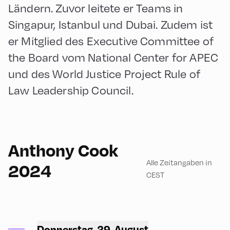
Ländern. Zuvor leitete er Teams in
Singapur, Istanbul und Dubai. Zudem ist
er Mitglied des Executive Committee of
the Board vom National Center for APEC
und des World Justice Project Rule of
Law Leadership Council.
90
Anthony Cook
Alle Zeitangaben in
2024
CEST
Congress Centrum
Alpbach ,
Donnerstag, 29. August
CCA – Schrödinger-Saal