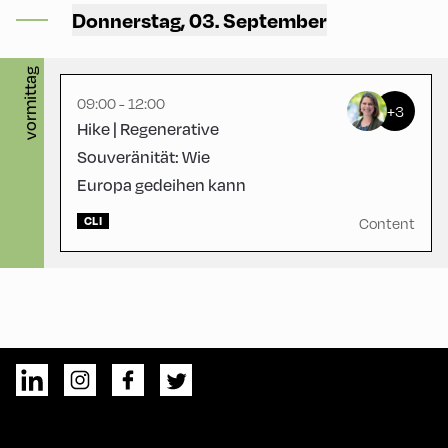
Alpbach ,
Donnerstag, 03. September
Hike Start 1 | CCA Square
vormittag
09:00 - 12:00
+3
Hike | Regenerative
Souveränität: Wie
Europa gedeihen kann
CLI
Content