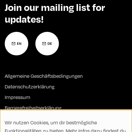
Join our mailing list for
updates!
Allgemeine Geschäftsbedingungen
Datenschutzerklärung
Impressum
Barrierefreiheitserklärung
Kontakt
Wir nutzen Cookies, um dir bestmögliche
FAQs
Funktionalitäten zu bieten. Mehr Infos dazu findest du