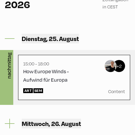
2026
in CEST
Mittelschule ,
Dienstag, 25. August
Mittelschule – Gym
nachmittag
15:00 - 18:00
+2
How Europe Winds -
Aufwind für Europa
ART
SEM
Content
Mittwoch, 26. August