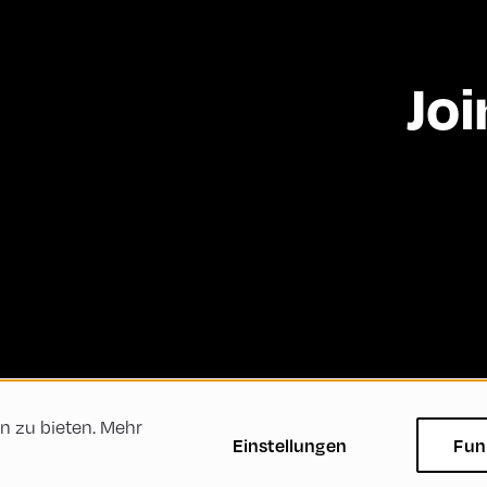
Joi
n zu bieten. Mehr
ftsbedingungen
Datenschutzerklärung
Impressum
Einstellungen
Fun
Green Meeting
Nachhaltigkeit
Vielfalt, Gleichbe