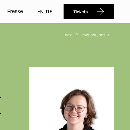
Presse
EN
DE
Tickets
Home
Dovhalonok, Natalia
K