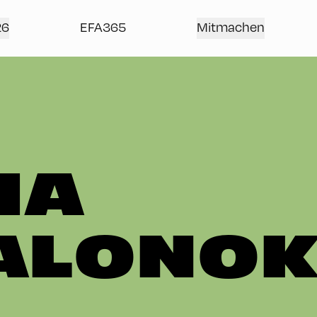
26
EFA365
Mitmachen
IA
ALONO