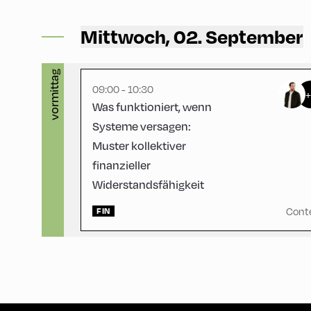
Congress Centrum Alpbach ,
CCA – Heiss-Saal
Mittwoch, 02. September
vormittag
09:00 - 10:30
Was funktioniert, wenn
Systeme versagen:
Muster kollektiver
finanzieller
Widerstandsfähigkeit
Cont
FIN